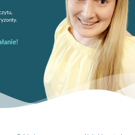
czytu,
ryzonty.
ałanie!