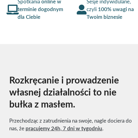
Spotkania
online w
Sesje indywidulane,
terminie dogodnym
czyli
100% uwagi na
dla Ciebie
Twoim biznesie
Rozkręcanie i prowadzenie
własnej działalności to nie
bułka z masłem.
Przechodząc z zatrudnienia na swoje, nagle dociera do
nas, że
pracujemy 24h, 7 dni w tygodniu
.