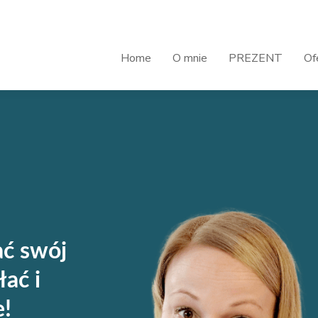
Home
O mnie
PREZENT
Of
ać swój
łać i
e!