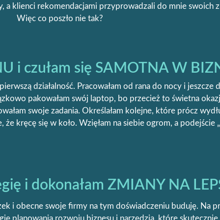
y, a klienci rekomendacjami przyprowadzali do mnie swoich 
Więc co poszło nie tak?
NU i czułam się SAMOTNA W BIZ
erwszą działalność. Pracowałam od rana do nocy i jeszcze dł
wiązkowo pakowałam swój laptop, bo przecież to świetna okaz
owałam swoje zadania. Określałam kolejne, które prócz wydłuż
, że kręcę się w koło. Wzięłam na siebie ogrom, a podejście 
gię i dokonałam ZMIANY NA LE
zek i obecne swoje firmy na tym doświadczeniu buduję. Na pr
egię planowania rozwoju biznesu i narzędzia, które skuteczn