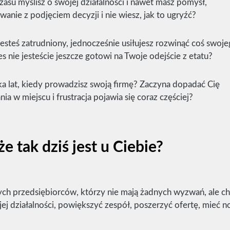
asu myślisz o swojej działalności i nawet masz pomysł,
anie z podjęciem decyzji i nie wiesz, jak to ugryźć?
Jesteś zatrudniony, jednocześnie usiłujesz rozwinąć coś swoje
nes nie jesteście jeszcze gotowi na Twoje odejście z etatu?
ka lat, kiedy prowadzisz swoją firmę? Zaczyna dopadać Cię
nia w miejscu i frustracja pojawia się coraz częściej?
e tak dziś jest u Ciebie?
znych przedsiębiorców, którzy nie mają żadnych wyzwań, ale ch
jej działalności, powiększyć zespół, poszerzyć ofertę, mieć 