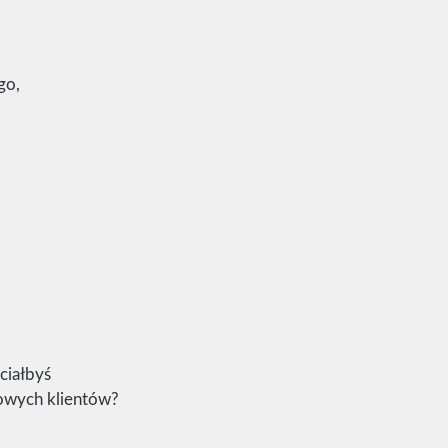
go,
ciałbyś
nowych klientów?