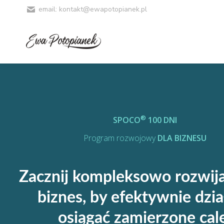
email: kontakt@ewapotopianek.pl
®
SPOCO
100 DNI
Program rozwojowy
DLA BIZNESU
Zacznij kompleksowo rozwij
biznes, by efektywnie dzia
osiągać zamierzone cal