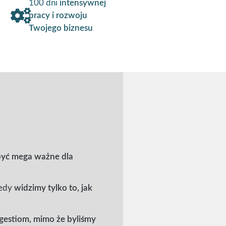
100 dni
intensywnej
pracy i rozwoju
Twojego biznesu
być mega ważne dla
tedy
widzimy tylko to, jak
gestiom, mimo że byliśmy