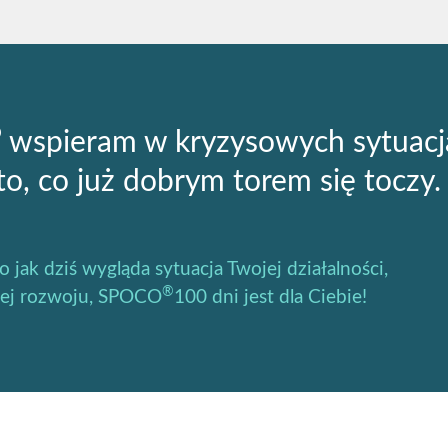
®
wspieram w kryzysowych sytuacj
to, co już dobrym torem się toczy.
 jak dziś wygląda sytuacja Twojej działalności,
®
o jej rozwoju, SPOCO
100 dni jest dla Ciebie!