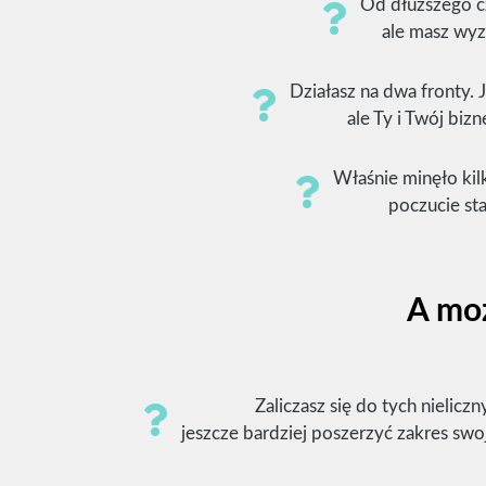
Od dłuższego cz
ale masz wyzw
Działasz na dwa fronty. 
ale Ty i Twój biz
Właśnie minęło kil
poczucie sta
A moż
Zaliczasz się do tych nielic
jeszcze bardziej poszerzyć zakres swo