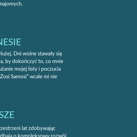
znajomych.
NESIE
użej. Dni wolne stawały się
ja, by dokończyć to, co mnie
anie mojej listy i poczucia
„Zosi Samosi” wcale mi nie
PSZE
zestrzeni lat zdobywając
ie dbają o kompleksowy rozwój