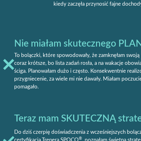
kiedy zaczęła przynosić fajne dochod
Nie miałam skutecznego PLA
To bolączki, które spowodowały, że zamknęłam swoją pi
coraz krótsze, bo lista zadań rosła, a na wakacje obo
ściga. Planowałam dużo i często. Konsekwentnie realiz
przygniecenie, za wiele mi nie dawały. Miałam poczucie
pomagało.
Teraz mam SKUTECZNĄ strate
Do dziś czerpię doświadczenia z wcześniejszych boląc
®
certyfikacja Trenera SPOCO
, poznałam świetną strat